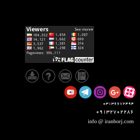
03136672494
09132702286
info @ iranborj.com