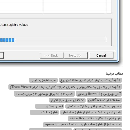
مطالب مرتبط
چگونگی نصب نرم افزار شارژ ساختمان برج
سیستم مورد نیاز
چگونه از راه دور یک کامپیوتر را کنترل کنیم؟ (معرفی نرم افزار Team Viewer)
آنتی ویروس و firewall ویندوز
نصب sql64 برای ویندوز 64 بیتی 2005
استفاده از نسخه آنلاین
کد فعال سازی نرم افزار
به روز رسانی نرم افزار شارژ ساختمان
تغییر ویندوز
فعال کردن پیامک نرم افزار شارژ ساختمان
شارژ پیامک
فرم های چاپ کار نمیکند و خطا میدهد
آیا نرم افزاز شارژ ساختمان تحت شبکه هم اجرا میشود