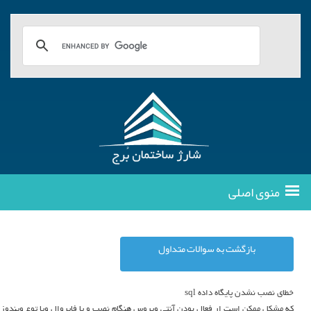
منوی اصلی
بازگشت به سوالات متداول
خطای نصب نشدن پایگاه داده sql
که مشکل ممکن است ار فعال بودن آنتی ویروس هنگام نصب و یا فایروال ویا توع ویندو