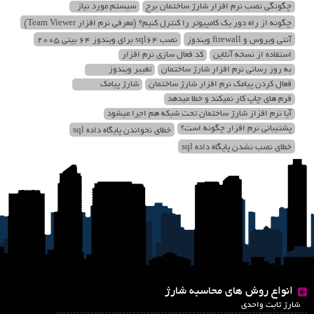
چگونگی نصب نرم افزار شارژ ساختمان برج
سیستم مورد نیاز
چگونه از راه دور یک کامپیوتر را کنترل کنیم؟ (معرفی نرم افزار Team Viewer)
آنتی ویروس و firewall ویندوز
نصب sql64 برای ویندوز 64 بیتی 2005
استفاده از نسخه آنلاین
کد فعال سازی نرم افزار
به روز رسانی نرم افزار شارژ ساختمان
تغییر ویندوز
فعال کردن پیامک نرم افزار شارژ ساختمان
شارژ پیامک
فرم های چاپ کار نمیکند و خطا میدهد
آیا نرم افزاز شارژ ساختمان تحت شبکه هم اجرا میشود
پشتیبانی نرم افزار چگونه است؟
خطای نخواندن پایگاه داده sql
خطای نصب نشدن پایگاه داده sql
انواع روش های محاسبه شارژ
شارژ ثابت واحدی