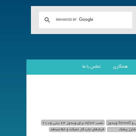
همکاری
تماس با ما
ویندوز
نصب sql64 برای ویندوز 64 بیتی 2005
شارژ پیامک
فرم های چاپ کار نمیکند و خطا میدهد