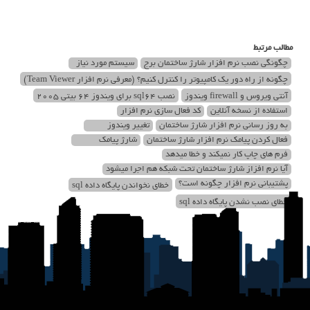
مطالب مرتبط
چگونگی نصب نرم افزار شارژ ساختمان برج
سیستم مورد نیاز
چگونه از راه دور یک کامپیوتر را کنترل کنیم؟ (معرفی نرم افزار Team Viewer)
آنتی ویروس و firewall ویندوز
نصب sql64 برای ویندوز 64 بیتی 2005
استفاده از نسخه آنلاین
کد فعال سازی نرم افزار
به روز رسانی نرم افزار شارژ ساختمان
تغییر ویندوز
فعال کردن پیامک نرم افزار شارژ ساختمان
شارژ پیامک
فرم های چاپ کار نمیکند و خطا میدهد
آیا نرم افزاز شارژ ساختمان تحت شبکه هم اجرا میشود
پشتیبانی نرم افزار چگونه است؟
خطای نخواندن پایگاه داده sql
خطای نصب نشدن پایگاه داده sql