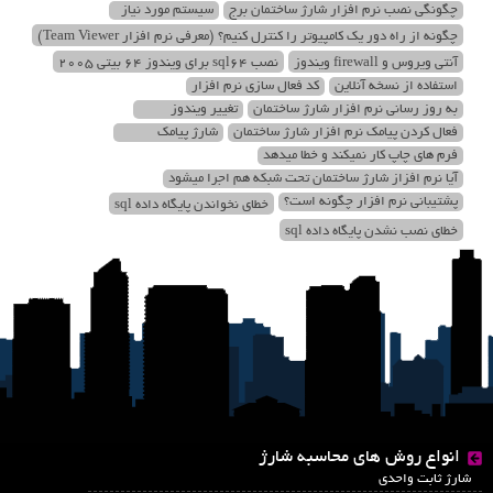
چگونگی نصب نرم افزار شارژ ساختمان برج
سیستم مورد نیاز
چگونه از راه دور یک کامپیوتر را کنترل کنیم؟ (معرفی نرم افزار Team Viewer)
آنتی ویروس و firewall ویندوز
نصب sql64 برای ویندوز 64 بیتی 2005
استفاده از نسخه آنلاین
کد فعال سازی نرم افزار
به روز رسانی نرم افزار شارژ ساختمان
تغییر ویندوز
فعال کردن پیامک نرم افزار شارژ ساختمان
شارژ پیامک
فرم های چاپ کار نمیکند و خطا میدهد
آیا نرم افزاز شارژ ساختمان تحت شبکه هم اجرا میشود
پشتیبانی نرم افزار چگونه است؟
خطای نخواندن پایگاه داده sql
خطای نصب نشدن پایگاه داده sql
انواع روش های محاسبه شارژ
شارژ ثابت واحدی