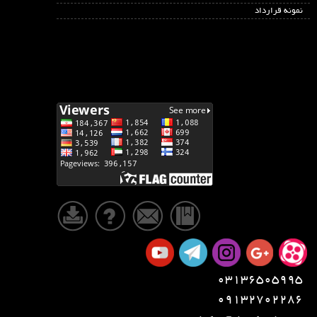
نمونه قرارداد
03136505995
09132702286