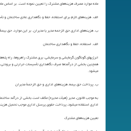
ماده موارد مصرف هزينه‌هاي مشترك را تعيين نموده است. بر اساس ماده 
الف. هزينه‌هاي لازم براي استفاده، حفظ و نگاهداري عادي ساختمان و ت
ب. هزينه‌هاي اداري حق الزحمه مدير يا مديران. بر اين موارد، حق بيمة 
الف. استفاده، حفظ و نگاهداري ساختمان
انرژيهاي گوناگون گرمايشي و سرمايشي، برق مشترك راهروها، راه پله‌ها
همچنين بخشي از درآمدها صرف نگاهداري تأسيسات حرارتي و برودتي، تعم
ميشود.
ب. پرداخت حق بيمه، هزينه‌هاي اداري و حق الزحمة مديران
به موجب قانون، مدير (هيأت مديره) مكلف است بخشي از درآمد ساختمان
اداري استفاده ميشود، پرداخت حقوق پرسنل اداري موجب تحميل هزينه‌ه
تعيين هزينه‌هاي مشترك