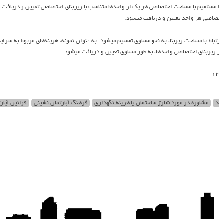
باط مستقيم با مساحت اختصاصي هر يك از واحدها متناسب با زيربناي اختصاصي تعيين و دريافت م
ختصاصي هر واحد تعيين و دريافت ميشود.
ارتباط با مساحت زيربنا، به نحو مساوي تقسيم ميشود. به عنوان نمونه، هزينه‌هاي مربوط به سرا
 زيربناي اختصاصي واحدها، به طور مساوي تعيين و دريافت ميشود.
د
مشاوره در مورد شارژ ساختمان یا هزینه نگهداری
فرهنگ آپارتمان نشینی
قوانین آپار