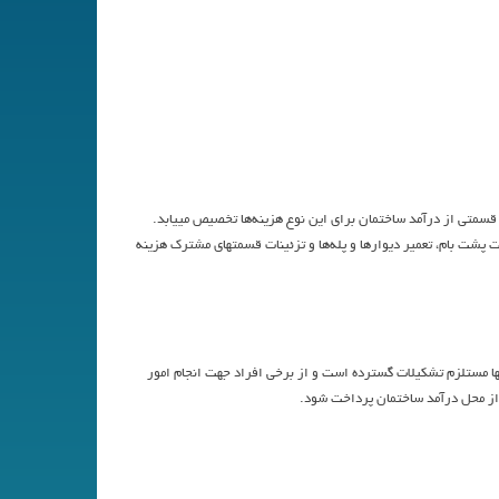
 قسمتي از درآمد ساختمان براي اين نوع هزينه‌ها تخصيص مييابد.
پشت بام، تعمير ديوارها و پله‌ها و تزئينات قسمتهاي مشترك هزينه
ا مستلزم تشكيلات گسترده است و از برخي افراد جهت انجام امور
 از محل درآمد ساختمان پرداخت شود.