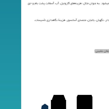
يشود. به عنوان مثال: هزينه‌هاي گازوئيل، آب، آسفالت پشت بام و حق
يدار، نگهبان، باغبان، متصدي آسانسور، هزينة نگاهداري تأسيسات،
تمان نشینی