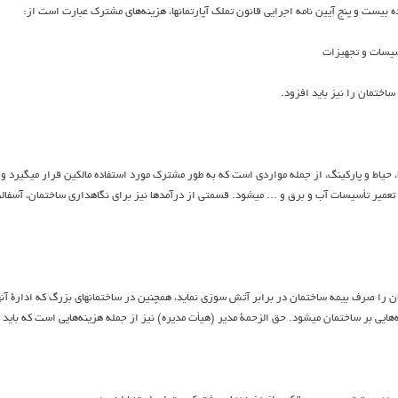
بيست و پنج آيين نامه اجرايي قانون تملك آپارتمانها، هزينه‌هاي مشترك عبارت است از:
أسيسات و تجهيزات
ساختمان را نيز بايد افزود.
، حياط و پاركينگ، از جمله مواردي است كه به طور مشترك مورد استفاده مالكين قرار ميگيرد و
ير تأسيسات آب و برق و ... ميشود. قسمتي از درآمدها نيز براي نگاهداري ساختمان، آسفالت 
 را صرف بيمه ساختمان در برابر آتش سوزي نمايد، همچنين در ساختمانهاي بزرگ كه ادارة آنه
ايي بر ساختمان ميشود. حق الزحمة مدير (هيأت مديره) نيز از جمله هزينه‌هايي است كه بايد