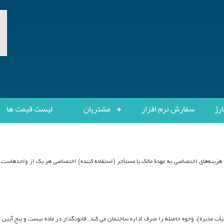
ارژ
سفارش نرم افزار
مشتریان
لیست قیمت ها
ينه‌هاي اختصاصي به عهدة مالك يا مستأجر (استفاده كننده) اختصاصي هر يك از واحدهاست و 
أت مديره)، وجوه حاصله را صرف اداره ساختمان مي كند. قانونگذار در ماده بيست و پنج آيين ن