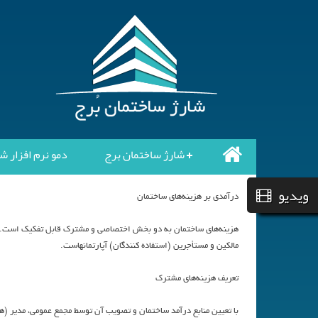
شارژ ساختمان برج
دمو نرم افزار ش
ویدیو
درآمدي بر هزينه‌هاي ساختمان
هزينه‌هاي ساختمان به دو بخش اختصاصي و مشترك قابل تفكيك است. هز
مالكين و مستأجرين (استفاده كنندگان) آپارتمانهاست.
تعريف هزينه‌هاي مشترك
با تعيين منابع درآمد ساختمان و تصويب آن توسط مجمع عمومي، مدير (هي