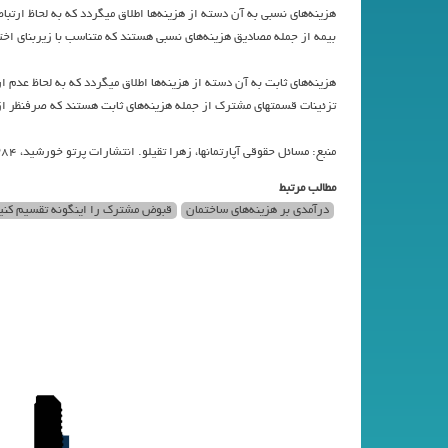
هزينه‌هاي نسبي به آن دسته از هزينه‌ها اطلاق ميگردد كه به لحاظ ارت
بيمه از جمله مصاديق هزينه‌هاي نسبي هستند كه متناسب با زيربناي ا
هزينه‌هاي ثابت به آن دسته از هزينه‌ها اطلاق ميگردد كه به لحاظ عدم 
تزئينات قسمتهاي مشترك از جمله هزينه‌هاي ثابت هستند كه صرفنظر از
منبع: مسائل حقوقي آپارتمانها، زهرا تقيلو. انتشارات پرتو خورشيد، ۱۳۸۴
مطالب مرتبط
درآمدي بر هزينه‌هاي ساختمان
قبوض مشترک را اینگونه تقسیم کنی