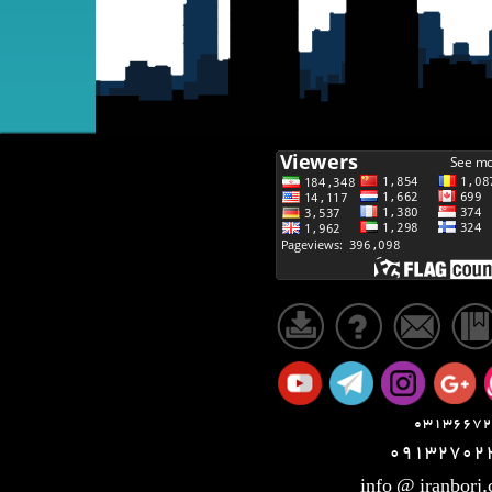
03136672
09132702
info @ iranborj