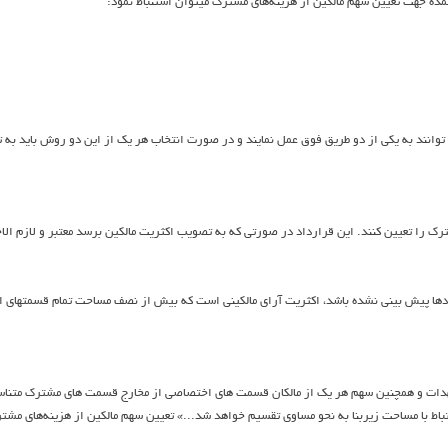
 عمده جهت تعيين سهم مالكين از هزينه‌هاي مشترك ميتوان استنباط نمود:
توانند به يكي از دو طريق فوق عمل نمايند و در صورت انتخاب هر يك از اين دو روش بايد به ت
ي مشترك را تعيين كنند. اين قرارداد در صورتي كه به تصويب اكثريت مالكين برسد معتبر و لازم 
ردادها پيش بيني نشده باشد، اكثريت آراي مالكيني است كه بيش از نصف مساحت تمام قسمتهاي 
 و تعهدات و همچنين سهم هر يك از مالكان قسمت هاي اختصاصي از مخارج قسمت هاي مشترك 
باط با مساحت زيربنا به نحو مساوي تقسيم خواهد شد...» تعيين سهم مالكين از هزينه‌هاي مشت