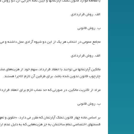
با مطالعة موارد قانون تملك آپارتمانها و آيين نامة اجرايي آن، دو روش
الف. روش قراردادي
ب. روش قانوني
مجامع عمومي در انتخاب هر يك از اين دو شيوه آزادي عمل داشته و مي 
الف. روش قراردادي
مالكين آپارتمانها مي توانند با انعقاد قرارداد، سهم خود از هزينه‌ها
چارچوب قانون تدوين شده باشد، براي طرفين آن لازم الاجرا هستند.
مراد از اكثريت مالكين، در صورتي كه حد نصاب لازم براي انعقاد قرا
ب. روش قانوني
بر اساس ماده چهار قانون تملك آپارتمان كه مقرر مي دارد: «حقوق
قسمتهاي اختصاصي تمام ساختمان به جز هزينه‌هايي كه به دليل عدم ارت