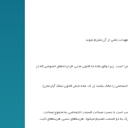
عهدات ناشي از آن ملتزم شوند.
الاجرا است. زيرا وفق ماده ده قانون مدني، قراردادهاي خصوصي كه در
اختصاصي را مالك باشند (ر.ك: ماده شش قانون تملك آپارتمان)
متناسب است با نسبت مساحت قسمت اختصاصي به مجموع مساحت
رك به دو قسمت تقسيم ميشود: هزينه‌هاي نسبي، هزينه‌هاي ثابت.